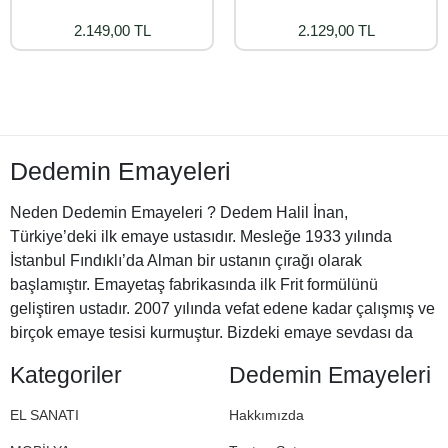
2.149,00 TL
2.129,00 TL
Dedemin Emayeleri
Neden Dedemin Emayeleri ? Dedem Halil İnan,
Türkiye’deki ilk emaye ustasıdır. Mesleğe 1933 yılında
İstanbul Fındıklı’da Alman bir ustanın çırağı olarak
başlamıştır. Emayetaş fabrikasında ilk Frit formülünü
geliştiren ustadır. 2007 yılında vefat edene kadar çalışmış ve
birçok emaye tesisi kurmuştur. Bizdeki emaye sevdası da
Halil Dedemizden miras. İşte bu nedenle Dedemin
Kategoriler
Dedemin Emayeleri
Emayeleri
EL SANATI
Hakkımızda