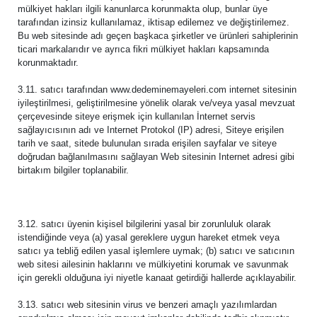
mülkiyet hakları ilgili kanunlarca korunmakta olup, bunlar üye
tarafından izinsiz kullanılamaz, iktisap edilemez ve değiştirilemez.
Bu web sitesinde adı geçen başkaca şirketler ve ürünleri sahiplerinin
ticari markalarıdır ve ayrıca fikri mülkiyet hakları kapsamında
korunmaktadır.
3.11. satıcı tarafından www.dedeminemayeleri.com internet sitesinin
iyileştirilmesi, geliştirilmesine yönelik olarak ve/veya yasal mevzuat
çerçevesinde siteye erişmek için kullanılan İnternet servis
sağlayıcısının adı ve Internet Protokol (IP) adresi, Siteye erişilen
tarih ve saat, sitede bulunulan sırada erişilen sayfalar ve siteye
doğrudan bağlanılmasını sağlayan Web sitesinin Internet adresi gibi
birtakım bilgiler toplanabilir.
3.12. satıcı üyenin kişisel bilgilerini yasal bir zorunluluk olarak
istendiğinde veya (a) yasal gereklere uygun hareket etmek veya
satıcı ya tebliğ edilen yasal işlemlere uymak; (b) satıcı ve satıcının
web sitesi ailesinin haklarını ve mülkiyetini korumak ve savunmak
için gerekli olduğuna iyi niyetle kanaat getirdiği hallerde açıklayabilir.
3.13. satıcı web sitesinin virus ve benzeri amaçlı yazılımlardan