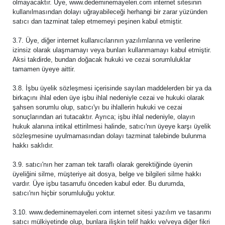
olmayacaktır. Üye, www.dedeminemayeleri.com internet sitesinin
kullanılmasından dolayı uğrayabileceği herhangi bir zarar yüzünden
satıcı dan tazminat talep etmemeyi peşinen kabul etmiştir.
3.7. Üye, diğer internet kullanıcılarının yazılımlarına ve verilerine
izinsiz olarak ulaşmamayı veya bunları kullanmamayı kabul etmiştir.
Aksi takdirde, bundan doğacak hukuki ve cezai sorumluluklar
tamamen üyeye aittir.
3.8. İşbu üyelik sözleşmesi içerisinde sayılan maddelerden bir ya da
birkaçını ihlal eden üye işbu ihlal nedeniyle cezai ve hukuki olarak
şahsen sorumlu olup, satıcı'yı bu ihlallerin hukuki ve cezai
sonuçlarından ari tutacaktır. Ayrıca; işbu ihlal nedeniyle, olayın
hukuk alanına intikal ettirilmesi halinde, satıcı'nın üyeye karşı üyelik
sözleşmesine uyulmamasından dolayı tazminat talebinde bulunma
hakkı saklıdır.
3.9. satıcı'nın her zaman tek taraflı olarak gerektiğinde üyenin
üyeliğini silme, müşteriye ait dosya, belge ve bilgileri silme hakkı
vardır. Üye işbu tasarrufu önceden kabul eder. Bu durumda,
satıcı'nın hiçbir sorumluluğu yoktur.
3.10. www.dedeminemayeleri.com internet sitesi yazılım ve tasarımı
satıcı mülkiyetinde olup, bunlara ilişkin telif hakkı ve/veya diğer fikri