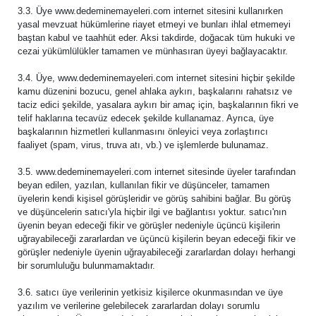
3.3. Üye www.dedeminemayeleri.com internet sitesini kullanırken
yasal mevzuat hükümlerine riayet etmeyi ve bunları ihlal etmemeyi
baştan kabul ve taahhüt eder. Aksi takdirde, doğacak tüm hukuki ve
cezai yükümlülükler tamamen ve münhasıran üyeyi bağlayacaktır.
3.4. Üye, www.dedeminemayeleri.com internet sitesini hiçbir şekilde
kamu düzenini bozucu, genel ahlaka aykırı, başkalarını rahatsız ve
taciz edici şekilde, yasalara aykırı bir amaç için, başkalarının fikri ve
telif haklarına tecavüz edecek şekilde kullanamaz. Ayrıca, üye
başkalarının hizmetleri kullanmasını önleyici veya zorlaştırıcı
faaliyet (spam, virus, truva atı, vb.) ve işlemlerde bulunamaz.
3.5. www.dedeminemayeleri.com internet sitesinde üyeler tarafından
beyan edilen, yazılan, kullanılan fikir ve düşünceler, tamamen
üyelerin kendi kişisel görüşleridir ve görüş sahibini bağlar. Bu görüş
ve düşüncelerin satıcı'yla hiçbir ilgi ve bağlantısı yoktur. satıcı'nın
üyenin beyan edeceği fikir ve görüşler nedeniyle üçüncü kişilerin
uğrayabileceği zararlardan ve üçüncü kişilerin beyan edeceği fikir ve
görüşler nedeniyle üyenin uğrayabileceği zararlardan dolayı herhangi
bir sorumluluğu bulunmamaktadır.
3.6. satıcı üye verilerinin yetkisiz kişilerce okunmasından ve üye
yazılım ve verilerine gelebilecek zararlardan dolayı sorumlu