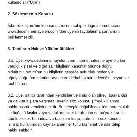
kullanıcısı ("Üye")
2. Sözleşmenin Konusu
İşbu Sözleşme'nin konusu satıcı'nın sahip olduğu internet sitesi
www.dedeminemayeleri.com 'dan üyenin faydalanma şartlarının
belirlenmesidir.
3. Tarafların Hak ve Yükümlülükleri
3.1. Üye, www.dedeminemayeleri.com internet sitesine üye olurken
verdiği kişisel ve diğer sair bilgilerin kanunlar önünde doğru
olduğunu, satıcı'nın bu bilgilerin gerçeğe aykırılığı nedeniyle
uğrayacağı tüm zararları aynen ve derhal tazmin edeceğini beyan ve
taahhüt eder.
3.2. Üye, satıcı tarafından kendisine verilmiş olan şifreyi başka kişi
ya da kuruluşlara veremez, üyenin söz konusu şifreyi kullanma
hakkı bizzat kendisine aittir. Bu sebeple doğabilecek tüm sorumluluk
ile üçüncü kişiler veya yetkili merciler tarafından satıcı'ya karşı ileri
sürülebilecek tüm iddia ve taleplere karşı, satıcı'nın söz konusu
izinsiz kullanımdan kaynaklanan her türlü tazminat ve sair talep
hakkı saklıdır.