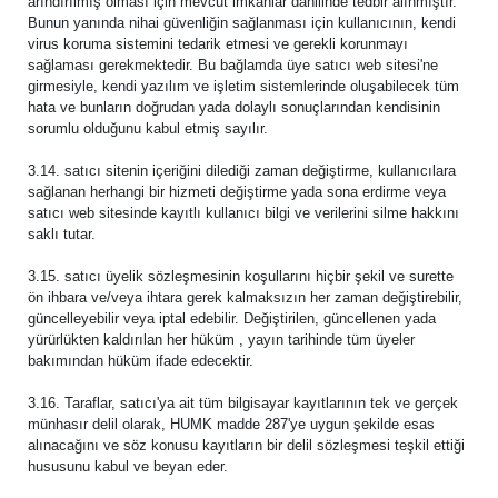
arındırılmış olması için mevcut imkanlar dahilinde tedbir alınmıştır.
Bunun yanında nihai güvenliğin sağlanması için kullanıcının, kendi
virus koruma sistemini tedarik etmesi ve gerekli korunmayı
sağlaması gerekmektedir. Bu bağlamda üye satıcı web sitesi'ne
girmesiyle, kendi yazılım ve işletim sistemlerinde oluşabilecek tüm
hata ve bunların doğrudan yada dolaylı sonuçlarından kendisinin
sorumlu olduğunu kabul etmiş sayılır.
3.14. satıcı sitenin içeriğini dilediği zaman değiştirme, kullanıcılara
sağlanan herhangi bir hizmeti değiştirme yada sona erdirme veya
satıcı web sitesinde kayıtlı kullanıcı bilgi ve verilerini silme hakkını
saklı tutar.
3.15. satıcı üyelik sözleşmesinin koşullarını hiçbir şekil ve surette
ön ihbara ve/veya ihtara gerek kalmaksızın her zaman değiştirebilir,
güncelleyebilir veya iptal edebilir. Değiştirilen, güncellenen yada
yürürlükten kaldırılan her hüküm , yayın tarihinde tüm üyeler
bakımından hüküm ifade edecektir.
3.16. Taraflar, satıcı'ya ait tüm bilgisayar kayıtlarının tek ve gerçek
münhasır delil olarak, HUMK madde 287'ye uygun şekilde esas
alınacağını ve söz konusu kayıtların bir delil sözleşmesi teşkil ettiği
hususunu kabul ve beyan eder.