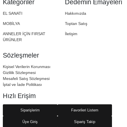
Kategoriler
Dedemin Emayeleri
Emayeleri
EL SANATI
Hakkımızda
MOBİLYA
Toptan Satış
ANNELER İÇİN FIRSAT
İletişim
ÜRÜNLER
Sözleşmeler
Kişisel Verilerin Korunması
Gizlilik Sözleşmesi
Mesafeli Satış Sözleşmesi
İptal ve İade Politikası
Hızlı Erişim
Siparişlerim
Favorileri Listem
Üye Giriş
Sipariş Takip