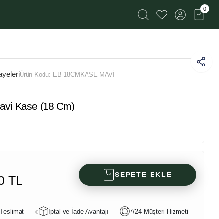
0
yeleri
Ürün Kodu:
EB-18CMKASE-MAVİ
avi Kase (18 Cm)
SEPETE EKLE
0 TL
 Teslimat
İptal ve İade Avantajı
7/24 Müşteri Hizmeti