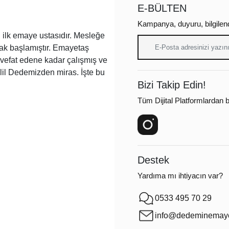
E-BÜLTEN
Kampanya, duyuru, bilgilen
ilk emaye ustasıdır. Mesleğe
arak başlamıştır. Emayetaş
a vefat edene kadar çalışmış ve
lil Dedemizden miras. İşte bu
Bizi Takip Edin!
Tüm Dijital Platformlardan bi
Destek
Yardıma mı ihtiyacın var?
0533 495 70 29
info@dedeminemaye