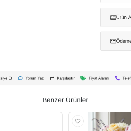
Ürün A
Ödeme 
siye Et
Yorum Yaz
Karşılaştır
Fiyat Alarmı
Telef
Benzer Ürünler