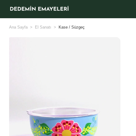
Ana Sayfa
El Sanatı
Kase / Süzgeç