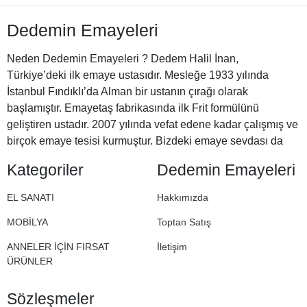
Dedemin Emayeleri
Neden Dedemin Emayeleri ? Dedem Halil İnan,
Türkiye’deki ilk emaye ustasıdır. Mesleğe 1933 yılında
İstanbul Fındıklı’da Alman bir ustanın çırağı olarak
başlamıştır. Emayetaş fabrikasında ilk Frit formülünü
geliştiren ustadır. 2007 yılında vefat edene kadar çalışmış ve
birçok emaye tesisi kurmuştur. Bizdeki emaye sevdası da
Halil Dedemizden miras. İşte bu nedenle Dedemin
Kategoriler
Dedemin Emayeleri
Emayeleri
EL SANATI
Hakkımızda
MOBİLYA
Toptan Satış
ANNELER İÇİN FIRSAT
İletişim
ÜRÜNLER
Sözleşmeler