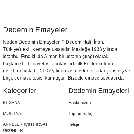
Dedemin Emayeleri
Neden Dedemin Emayeleri ? Dedem Halil İnan,
Türkiye’deki ilk emaye ustasıdır. Mesleğe 1933 yılında
İstanbul Fındıklı’da Alman bir ustanın çırağı olarak
başlamıştır. Emayetaş fabrikasında ilk Frit formülünü
geliştiren ustadır. 2007 yılında vefat edene kadar çalışmış ve
birçok emaye tesisi kurmuştur. Bizdeki emaye sevdası da
Halil Dedemizden miras. İşte bu nedenle Dedemin
Kategoriler
Dedemin Emayeleri
Emayeleri
EL SANATI
Hakkımızda
MOBİLYA
Toptan Satış
ANNELER İÇİN FIRSAT
İletişim
ÜRÜNLER