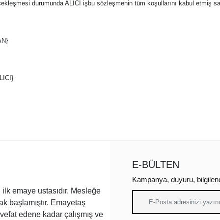
rçekleşmesi durumunda ALICI işbu sözleşmenin tüm koşullarını kabul etmiş say
AN}
ICI}
E-BÜLTEN
Kampanya, duyuru, bilgilen
ilk emaye ustasıdır. Mesleğe
arak başlamıştır. Emayetaş
a vefat edene kadar çalışmış ve