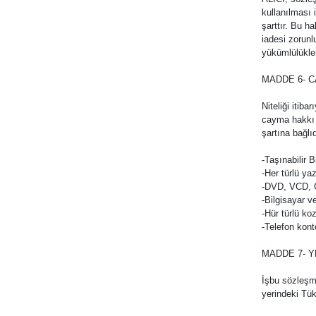
kullanılması 
şarttır. Bu h
iadesi zorunl
yükümlülükler
MADDE 6- 
Niteliği itib
cayma hakkı 
şartına bağlıd
-Taşınabilir 
-Her türlü ya
-DVD, VCD, C
-Bilgisayar ve
-Hür türlü ko
-Telefon kontö
MADDE 7- 
İşbu sözleşm
yerindeki Tük