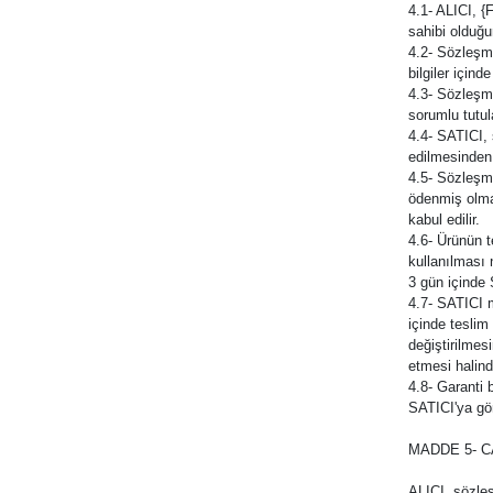
4.1- ALICI, {
sahibi olduğu
4.2- Sözleşme
bilgiler içind
4.3- Sözleşme
sorumlu tutu
4.4- SATICI, 
edilmesinden
4.5- Sözleşme
ödenmiş olmas
kabul edilir.
4.6- Ürünün t
kullanılması 
3 gün içinde 
4.7- SATICI 
içinde teslim
değiştirilmes
etmesi halind
4.8- Garanti 
SATICI'ya gön
MADDE 5- 
ALICI, sözle