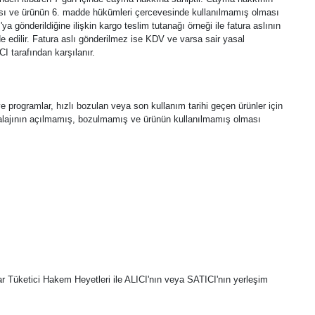
lması ve ürünün 6. madde hükümleri çercevesinde kullanılmamış olması
a gönderildiğine ilişkin kargo teslim tutanağı örneği ile fatura aslının
de edilir. Fatura aslı gönderilmez ise KDV ve varsa sair yasal
I tarafından karşılanır.
 ve programlar, hızlı bozulan veya son kullanım tarihi geçen ürünler için
alajının açılmamış, bozulmamış ve ürünün kullanılmamış olması
 Tüketici Hakem Heyetleri ile ALICI'nın veya SATICI'nın yerleşim