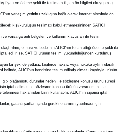
fiyatı ve ödeme şekli ile teslimata ilişkin ön bilgileri okuyup bilgi
'nın yerleşim yerinin uzaklığına bağlı olarak internet sitesinde ön
ir.
edilecek kişi/kuruluşun teslimatı kabul etmemesininden SATICI
 ve varsa garanti belgeleri ve kullanım klavuzları ile teslim
aştırılmış olması ve bedelinin ALICI'nın tercih ettiği ödeme şekli ile
iptal edilir ise, SATICI ürünün teslimi yükümlülüğünden kurtulmuş
yan bir şekilde yetkisiz kişilerce haksız veya hukuka aykırı olarak
si halinde, ALICI'nın kendisine teslim edilmiş olması kaydıyla ürünün
i gibi olağanüstü durumlar nedeni ile sözleşme konusu ürünü süresi
işin iptal edilmesini, sözleşme konusu ürünün varsa emsali ile
elenmesi haklarından birini kullanabilir. ALICI'nın siparişi iptal
anlar, garanti şartları içinde gerekli onarımın yapılması için
inden itibaren 7 gün içinde cayma hakkına sahiptir. Cayma hakkının