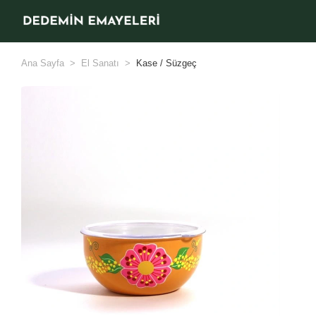
Ana Sayfa
El Sanatı
Kase / Süzgeç