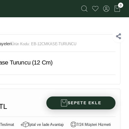
0
yeleri
Ürün Kodu:
EB-12CMKASE-TURUNCU
ase Turuncu (12 Cm)
SEPETE EKLE
TL
 Teslimat
İptal ve İade Avantajı
7/24 Müşteri Hizmeti