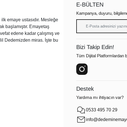
E-BÜLTEN
Kampanya, duyuru, bilgilen
ilk emaye ustasıdır. Mesleğe
arak başlamıştır. Emayetaş
a vefat edene kadar çalışmış ve
lil Dedemizden miras. İşte bu
Bizi Takip Edin!
Tüm Dijital Platformlardan bi
Destek
Yardıma mı ihtiyacın var?
0533 495 70 29
info@dedeminemaye