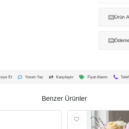
Ürün A
Ödeme 
siye Et
Yorum Yaz
Karşılaştır
Fiyat Alarmı
Telef
Benzer Ürünler