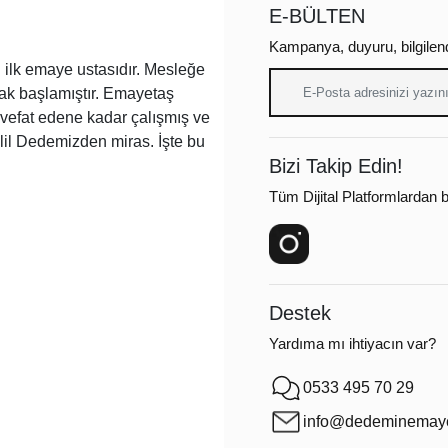
E-BÜLTEN
Kampanya, duyuru, bilgilen
ilk emaye ustasıdır. Mesleğe
arak başlamıştır. Emayetaş
a vefat edene kadar çalışmış ve
lil Dedemizden miras. İşte bu
Bizi Takip Edin!
Tüm Dijital Platformlardan bi
Destek
Yardıma mı ihtiyacın var?
0533 495 70 29
info@dedeminemaye