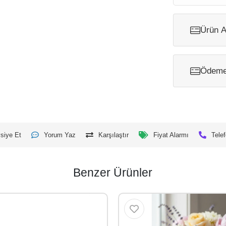
Ürün A
Ödeme 
siye Et
Yorum Yaz
Karşılaştır
Fiyat Alarmı
Telef
Benzer Ürünler