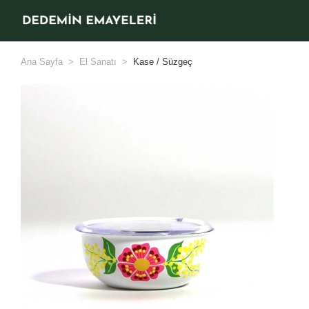
Ana Sayfa
El Sanatı
Kase / Süzgeç