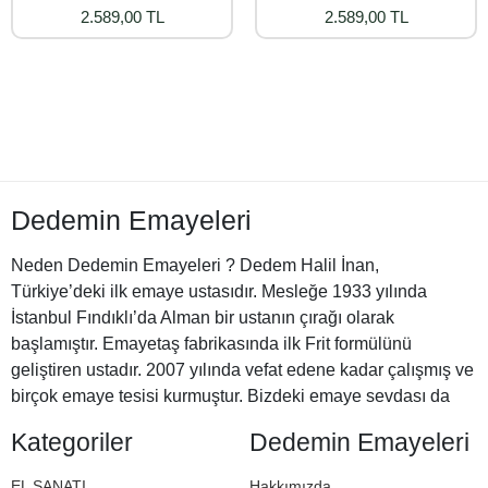
2.589,00 TL
2.589,00 TL
Dedemin Emayeleri
Neden Dedemin Emayeleri ? Dedem Halil İnan,
Türkiye’deki ilk emaye ustasıdır. Mesleğe 1933 yılında
İstanbul Fındıklı’da Alman bir ustanın çırağı olarak
başlamıştır. Emayetaş fabrikasında ilk Frit formülünü
geliştiren ustadır. 2007 yılında vefat edene kadar çalışmış ve
birçok emaye tesisi kurmuştur. Bizdeki emaye sevdası da
Halil Dedemizden miras. İşte bu nedenle Dedemin
Kategoriler
Dedemin Emayeleri
Emayeleri
EL SANATI
Hakkımızda