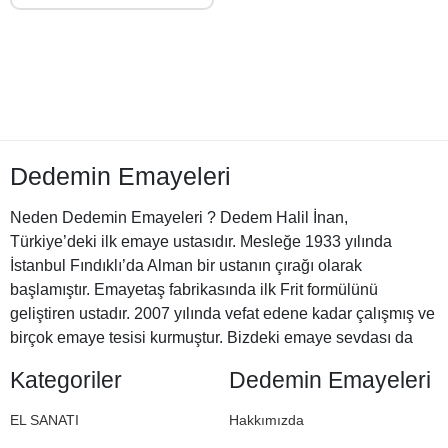
Dedemin Emayeleri
Neden Dedemin Emayeleri ? Dedem Halil İnan,
Türkiye’deki ilk emaye ustasıdır. Mesleğe 1933 yılında
İstanbul Fındıklı’da Alman bir ustanın çırağı olarak
başlamıştır. Emayetaş fabrikasında ilk Frit formülünü
geliştiren ustadır. 2007 yılında vefat edene kadar çalışmış ve
birçok emaye tesisi kurmuştur. Bizdeki emaye sevdası da
Halil Dedemizden miras. İşte bu nedenle Dedemin
Kategoriler
Dedemin Emayeleri
Emayeleri
EL SANATI
Hakkımızda