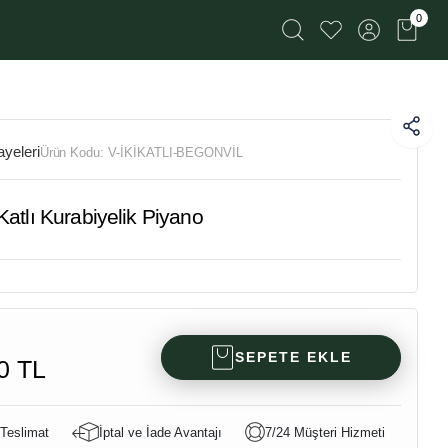
0
yeleri
Ürün Kodu:
V-İKİKATLI-BEGONVİL
atlı Kurabiyelik Piyano
SEPETE EKLE
0 TL
 Teslimat
İptal ve İade Avantajı
7/24 Müşteri Hizmeti