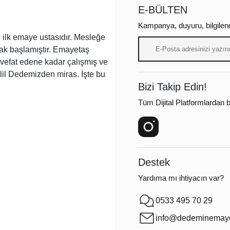
E-BÜLTEN
Kampanya, duyuru, bilgilen
ilk emaye ustasıdır. Mesleğe
arak başlamıştır. Emayetaş
a vefat edene kadar çalışmış ve
lil Dedemizden miras. İşte bu
Bizi Takip Edin!
Tüm Dijital Platformlardan bi
Destek
Yardıma mı ihtiyacın var?
0533 495 70 29
info@dedeminemaye