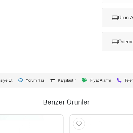
Ürün A
Ödeme 
siye Et
Yorum Yaz
Karşılaştır
Fiyat Alarmı
Telef
Benzer Ürünler