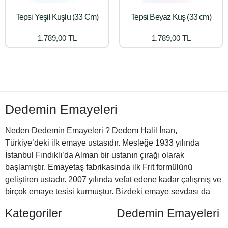
Tepsi Yeşil Kuşlu (33 Cm)
Tepsi Beyaz Kuş (33 cm)
1.789,00 TL
1.789,00 TL
Dedemin Emayeleri
Neden Dedemin Emayeleri ? Dedem Halil İnan,
Türkiye’deki ilk emaye ustasıdır. Mesleğe 1933 yılında
İstanbul Fındıklı’da Alman bir ustanın çırağı olarak
başlamıştır. Emayetaş fabrikasında ilk Frit formülünü
geliştiren ustadır. 2007 yılında vefat edene kadar çalışmış ve
birçok emaye tesisi kurmuştur. Bizdeki emaye sevdası da
Halil Dedemizden miras. İşte bu nedenle Dedemin
Kategoriler
Dedemin Emayeleri
Emayeleri