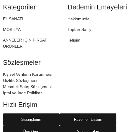
Halil Dedemizden miras. İşte bu nedenle Dedemin
Kategoriler
Dedemin Emayeleri
Emayeleri
EL SANATI
Hakkımızda
MOBİLYA
Toptan Satış
ANNELER İÇİN FIRSAT
İletişim
ÜRÜNLER
Sözleşmeler
Kişisel Verilerin Korunması
Gizlilik Sözleşmesi
Mesafeli Satış Sözleşmesi
İptal ve İade Politikası
Hızlı Erişim
Siparişlerim
Favorileri Listem
Üye Giriş
Sipariş Takip