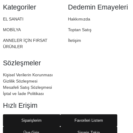
Halil Dedemizden miras. İşte bu nedenle Dedemin
Kategoriler
Dedemin Emayeleri
Emayeleri
EL SANATI
Hakkımızda
MOBİLYA
Toptan Satış
ANNELER İÇİN FIRSAT
İletişim
ÜRÜNLER
Sözleşmeler
Kişisel Verilerin Korunması
Gizlilik Sözleşmesi
Mesafeli Satış Sözleşmesi
İptal ve İade Politikası
Hızlı Erişim
Siparişlerim
Favorileri Listem
Üye Giriş
Sipariş Takip