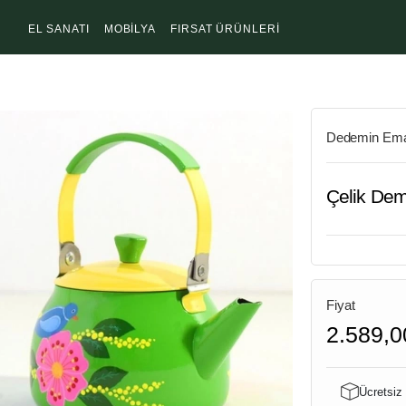
EL SANATI
MOBİLYA
FIRSAT ÜRÜNLERİ
Dedemin Ema
Çelik Deml
Fiyat
2.589,0
Ücretsiz