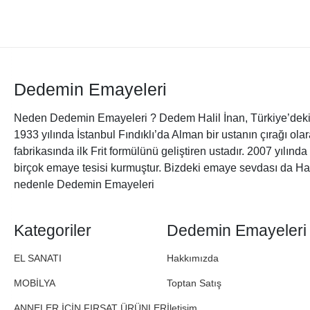
Dedemin Emayeleri
Neden Dedemin Emayeleri ? Dedem Halil İnan, Türkiye’deki 
1933 yılında İstanbul Fındıklı’da Alman bir ustanın çırağı ol
fabrikasında ilk Frit formülünü geliştiren ustadır. 2007 yılınd
birçok emaye tesisi kurmuştur. Bizdeki emaye sevdası da Ha
nedenle Dedemin Emayeleri
Kategoriler
Dedemin Emayeleri
EL SANATI
Hakkımızda
MOBİLYA
Toptan Satış
ANNELER İÇİN FIRSAT ÜRÜNLER
İletişim