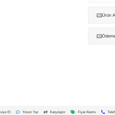
Ürün A
Ödeme 
siye Et
Yorum Yaz
Karşılaştır
Fiyat Alarmı
Telef