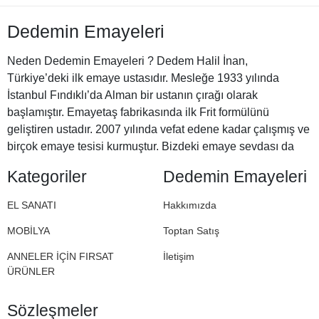
Dedemin Emayeleri
Neden Dedemin Emayeleri ? Dedem Halil İnan,
Türkiye’deki ilk emaye ustasıdır. Mesleğe 1933 yılında
İstanbul Fındıklı’da Alman bir ustanın çırağı olarak
başlamıştır. Emayetaş fabrikasında ilk Frit formülünü
geliştiren ustadır. 2007 yılında vefat edene kadar çalışmış ve
birçok emaye tesisi kurmuştur. Bizdeki emaye sevdası da
Halil Dedemizden miras. İşte bu nedenle Dedemin
Kategoriler
Dedemin Emayeleri
Emayeleri
EL SANATI
Hakkımızda
MOBİLYA
Toptan Satış
ANNELER İÇİN FIRSAT
İletişim
ÜRÜNLER
Sözleşmeler