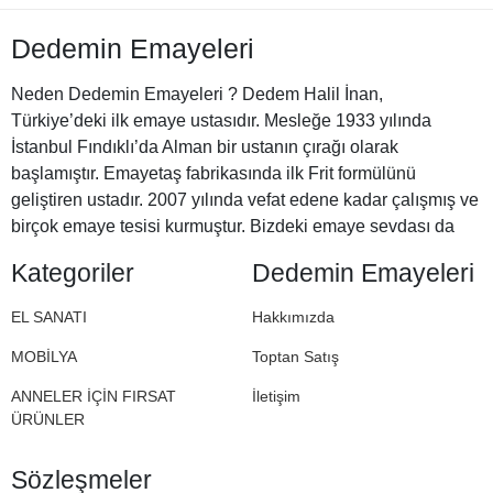
Dedemin Emayeleri
Neden Dedemin Emayeleri ? Dedem Halil İnan,
Türkiye’deki ilk emaye ustasıdır. Mesleğe 1933 yılında
İstanbul Fındıklı’da Alman bir ustanın çırağı olarak
başlamıştır. Emayetaş fabrikasında ilk Frit formülünü
geliştiren ustadır. 2007 yılında vefat edene kadar çalışmış ve
birçok emaye tesisi kurmuştur. Bizdeki emaye sevdası da
Halil Dedemizden miras. İşte bu nedenle Dedemin
Kategoriler
Dedemin Emayeleri
Emayeleri
EL SANATI
Hakkımızda
MOBİLYA
Toptan Satış
ANNELER İÇİN FIRSAT
İletişim
ÜRÜNLER
Sözleşmeler