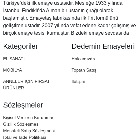
Türkiye’deki ilk emaye ustasıdır. Mesleğe 1933 yılında
İstanbul Fındıklı’da Alman bir ustanın çırağı olarak
başlamıştır. Emayetaş fabrikasında ilk Frit formülünü
geliştiren ustadır. 2007 yılında vefat edene kadar çalışmış ve
birçok emaye tesisi kurmuştur. Bizdeki emaye sevdası da
Halil Dedemizden miras. İşte bu nedenle Dedemin
Kategoriler
Dedemin Emayeleri
Emayeleri
EL SANATI
Hakkımızda
MOBİLYA
Toptan Satış
ANNELER İÇİN FIRSAT
İletişim
ÜRÜNLER
Sözleşmeler
Kişisel Verilerin Korunması
Gizlilik Sözleşmesi
Mesafeli Satış Sözleşmesi
İptal ve İade Politikası