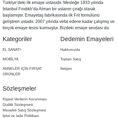
Türkiye’deki ilk emaye ustasıdır. Mesleğe 1933 yılında
İstanbul Fındıklı’da Alman bir ustanın çırağı olarak
başlamıştır. Emayetaş fabrikasında ilk Frit formülünü
geliştiren ustadır. 2007 yılında vefat edene kadar çalışmış ve
birçok emaye tesisi kurmuştur. Bizdeki emaye sevdası da
Halil Dedemizden miras. İşte bu nedenle Dedemin
Kategoriler
Dedemin Emayeleri
Emayeleri
EL SANATI
Hakkımızda
MOBİLYA
Toptan Satış
ANNELER İÇİN FIRSAT
İletişim
ÜRÜNLER
Sözleşmeler
Kişisel Verilerin Korunması
Gizlilik Sözleşmesi
Mesafeli Satış Sözleşmesi
İptal ve İade Politikası