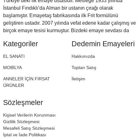
Türkiye’deki ilk emaye ustasıdır. Mesleğe 1933 yılında
İstanbul Fındıklı’da Alman bir ustanın çırağı olarak
başlamıştır. Emayetaş fabrikasında ilk Frit formülünü
geliştiren ustadır. 2007 yılında vefat edene kadar çalışmış ve
birçok emaye tesisi kurmuştur. Bizdeki emaye sevdası da
Halil Dedemizden miras. İşte bu nedenle Dedemin
Kategoriler
Dedemin Emayeleri
Emayeleri
EL SANATI
Hakkımızda
MOBİLYA
Toptan Satış
ANNELER İÇİN FIRSAT
İletişim
ÜRÜNLER
Sözleşmeler
Kişisel Verilerin Korunması
Gizlilik Sözleşmesi
Mesafeli Satış Sözleşmesi
İptal ve İade Politikası