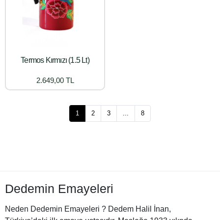
Termos Kırmızı (1.5 Lt)
2.649,00 TL
1
2
3
...
8
Dedemin Emayeleri
Neden Dedemin Emayeleri ? Dedem Halil İnan,