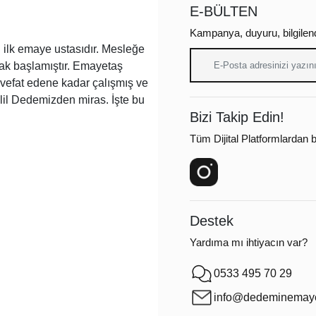
E-BÜLTEN
Kampanya, duyuru, bilgilen
ilk emaye ustasıdır. Mesleğe
arak başlamıştır. Emayetaş
a vefat edene kadar çalışmış ve
lil Dedemizden miras. İşte bu
Bizi Takip Edin!
Tüm Dijital Platformlardan bi
Destek
Yardıma mı ihtiyacın var?
0533 495 70 29
info@dedeminemaye