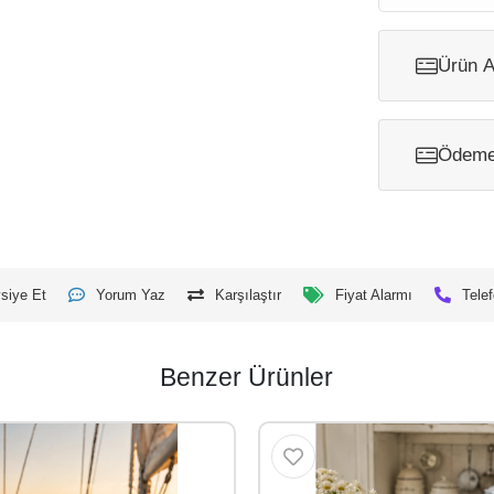
Ürün A
Ödeme 
siye Et
Yorum Yaz
Karşılaştır
Fiyat Alarmı
Telef
Benzer Ürünler