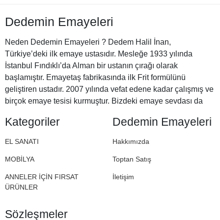
Dedemin Emayeleri
Neden Dedemin Emayeleri ? Dedem Halil İnan,
Türkiye’deki ilk emaye ustasıdır. Mesleğe 1933 yılında
İstanbul Fındıklı’da Alman bir ustanın çırağı olarak
başlamıştır. Emayetaş fabrikasında ilk Frit formülünü
geliştiren ustadır. 2007 yılında vefat edene kadar çalışmış ve
birçok emaye tesisi kurmuştur. Bizdeki emaye sevdası da
Halil Dedemizden miras. İşte bu nedenle Dedemin
Kategoriler
Dedemin Emayeleri
Emayeleri
EL SANATI
Hakkımızda
MOBİLYA
Toptan Satış
ANNELER İÇİN FIRSAT
İletişim
ÜRÜNLER
Sözleşmeler