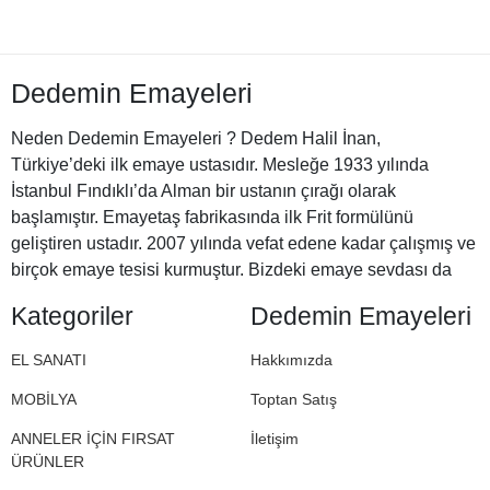
Dedemin Emayeleri
Neden Dedemin Emayeleri ? Dedem Halil İnan,
Türkiye’deki ilk emaye ustasıdır. Mesleğe 1933 yılında
İstanbul Fındıklı’da Alman bir ustanın çırağı olarak
başlamıştır. Emayetaş fabrikasında ilk Frit formülünü
geliştiren ustadır. 2007 yılında vefat edene kadar çalışmış ve
birçok emaye tesisi kurmuştur. Bizdeki emaye sevdası da
Halil Dedemizden miras. İşte bu nedenle Dedemin
Kategoriler
Dedemin Emayeleri
Emayeleri
EL SANATI
Hakkımızda
MOBİLYA
Toptan Satış
ANNELER İÇİN FIRSAT
İletişim
ÜRÜNLER