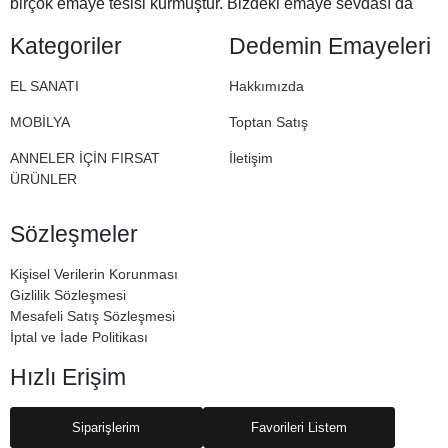
birçok emaye tesisi kurmuştur. Bizdeki emaye sevdası da
Halil Dedemizden miras. İşte bu nedenle Dedemin
Kategoriler
Dedemin Emayeleri
Emayeleri
EL SANATI
Hakkımızda
MOBİLYA
Toptan Satış
ANNELER İÇİN FIRSAT
İletişim
ÜRÜNLER
Sözleşmeler
Kişisel Verilerin Korunması
Gizlilik Sözleşmesi
Mesafeli Satış Sözleşmesi
İptal ve İade Politikası
Hızlı Erişim
Siparişlerim
Favorileri Listem