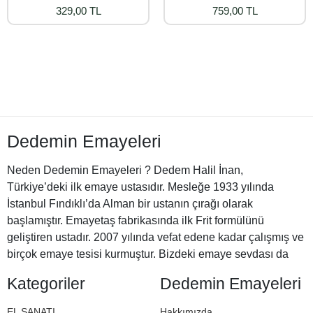
329,00 TL
759,00 TL
Dedemin Emayeleri
Neden Dedemin Emayeleri ? Dedem Halil İnan,
Türkiye’deki ilk emaye ustasıdır. Mesleğe 1933 yılında
İstanbul Fındıklı’da Alman bir ustanın çırağı olarak
başlamıştır. Emayetaş fabrikasında ilk Frit formülünü
geliştiren ustadır. 2007 yılında vefat edene kadar çalışmış ve
birçok emaye tesisi kurmuştur. Bizdeki emaye sevdası da
Halil Dedemizden miras. İşte bu nedenle Dedemin
Kategoriler
Dedemin Emayeleri
Emayeleri
EL SANATI
Hakkımızda