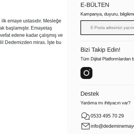
E-BÜLTEN
Kampanya, duyuru, bilgilen
ilk emaye ustasıdır. Mesleğe
arak başlamıştır. Emayetaş
a vefat edene kadar çalışmış ve
lil Dedemizden miras. İşte bu
Bizi Takip Edin!
Tüm Dijital Platformlardan bi
Destek
Yardıma mı ihtiyacın var?
0533 495 70 29
info@dedeminemaye