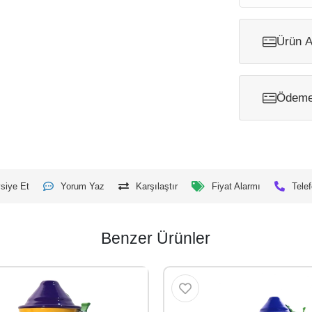
Ürün A
Ödeme 
siye Et
Yorum Yaz
Karşılaştır
Fiyat Alarmı
Telef
Benzer Ürünler