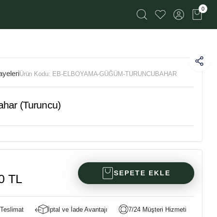
0
yeleri
Ürün Kodu:
EB-ELBOYAMA-GÜĞÜM-TURUNCUBAHAR
har (Turuncu)
SEPETE EKLE
0 TL
 Teslimat
İptal ve İade Avantajı
7/24 Müşteri Hizmeti