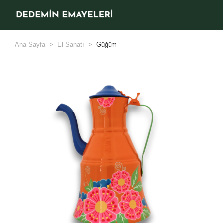
Ana Sayfa
El Sanatı
Güğüm