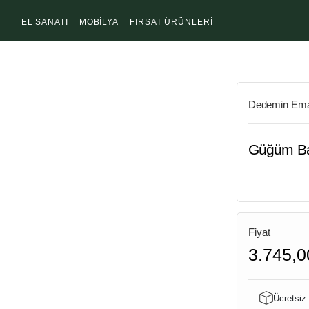
EL SANATI
MOBİLYA
FIRSAT ÜRÜNLERİ
Dedemin Ema
Güğüm Ba
Fiyat
3.745,0
Ücretsiz