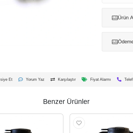
Ürün A
Ödeme 
siye Et
Yorum Yaz
Karşılaştır
Fiyat Alarmı
Telef
Benzer Ürünler