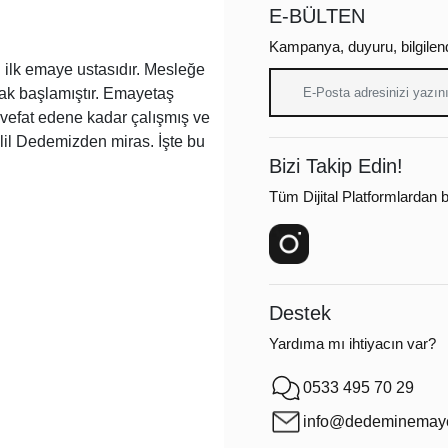
E-BÜLTEN
Kampanya, duyuru, bilgilen
ilk emaye ustasıdır. Mesleğe
arak başlamıştır. Emayetaş
a vefat edene kadar çalışmış ve
lil Dedemizden miras. İşte bu
Bizi Takip Edin!
Tüm Dijital Platformlardan bi
Destek
Yardıma mı ihtiyacın var?
0533 495 70 29
info@dedeminemaye