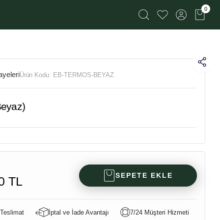
0
yeleri
Ürün Kodu:
EB-TERMOS-BEYAZ
Beyaz)
SEPETE EKLE
0 TL
 Teslimat
İptal ve İade Avantajı
7/24 Müşteri Hizmeti