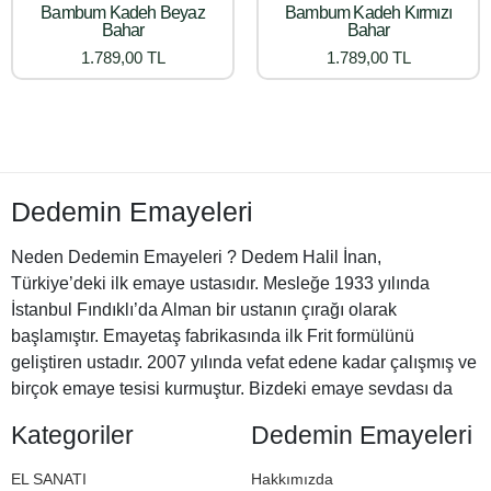
Bambum Kadeh Beyaz
Bambum Kadeh Kırmızı
Bahar
Bahar
1.789,00 TL
1.789,00 TL
Dedemin Emayeleri
Neden Dedemin Emayeleri ? Dedem Halil İnan,
Türkiye’deki ilk emaye ustasıdır. Mesleğe 1933 yılında
İstanbul Fındıklı’da Alman bir ustanın çırağı olarak
başlamıştır. Emayetaş fabrikasında ilk Frit formülünü
geliştiren ustadır. 2007 yılında vefat edene kadar çalışmış ve
birçok emaye tesisi kurmuştur. Bizdeki emaye sevdası da
Halil Dedemizden miras. İşte bu nedenle Dedemin
Kategoriler
Dedemin Emayeleri
Emayeleri
EL SANATI
Hakkımızda