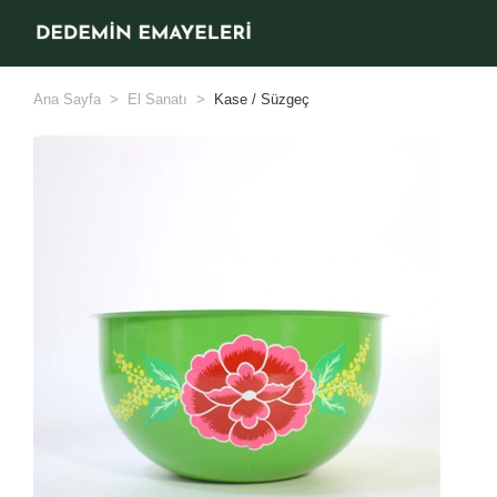
Ana Sayfa
El Sanatı
Kase / Süzgeç