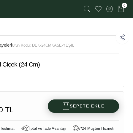
0
yeleri
Ürün Kodu:
DEK-24CMKASE-YEŞİL
l Çiçek (24 Cm)
SEPETE EKLE
0 TL
 Teslimat
İptal ve İade Avantajı
7/24 Müşteri Hizmeti