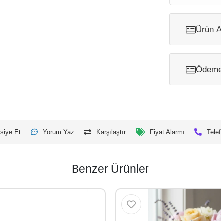
Ürün A
Ödeme 
siye Et
Yorum Yaz
Karşılaştır
Fiyat Alarmı
Telef
Benzer Ürünler