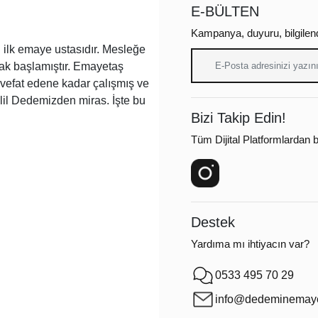
E-BÜLTEN
Kampanya, duyuru, bilgilen
ilk emaye ustasıdır. Mesleğe
arak başlamıştır. Emayetaş
a vefat edene kadar çalışmış ve
lil Dedemizden miras. İşte bu
Bizi Takip Edin!
Tüm Dijital Platformlardan bi
Destek
Yardıma mı ihtiyacın var?
0533 495 70 29
info@dedeminemaye