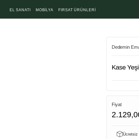
EL SANATI
MOBİLYA
FIRSAT ÜRÜNLERİ
Dedemin Ema
Kase Yeşi
Fiyat
2.129,0
Ücretsiz