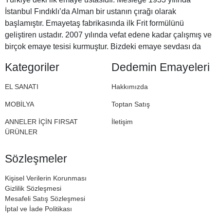
İstanbul Fındıklı’da Alman bir ustanın çırağı olarak
başlamıştır. Emayetaş fabrikasında ilk Frit formülünü
geliştiren ustadır. 2007 yılında vefat edene kadar çalışmış ve
birçok emaye tesisi kurmuştur. Bizdeki emaye sevdası da
Halil Dedemizden miras. İşte bu nedenle Dedemin
Kategoriler
Dedemin Emayeleri
Emayeleri
EL SANATI
Hakkımızda
MOBİLYA
Toptan Satış
ANNELER İÇİN FIRSAT
İletişim
ÜRÜNLER
Sözleşmeler
Kişisel Verilerin Korunması
Gizlilik Sözleşmesi
Mesafeli Satış Sözleşmesi
İptal ve İade Politikası